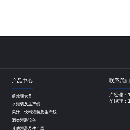
产品中心
联系我
卢经理：
前处理设备
牟经理：
水灌装及生产线
果汁、饮料灌装及生产线
酒类灌装设备
其他灌装及生产线