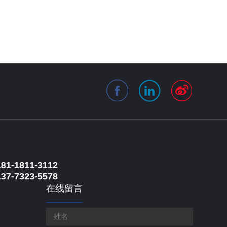
们
181-1811-3112
137-7323-5578
在线留言