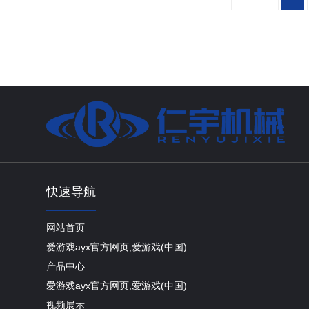
快速导航
网站首页
爱游戏ayx官方网页,爱游戏(中国)
产品中心
爱游戏ayx官方网页,爱游戏(中国)
视频展示