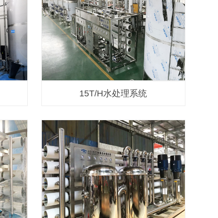
15T/H水处理系统