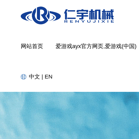
网站首页
爱游戏ayx官方网页,爱游戏(中国)
中文
|
EN