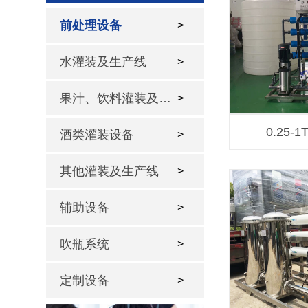
前处理设备
>
水灌装及生产线
>
果汁、饮料灌装及生产线
>
0.25
酒类灌装设备
>
其他灌装及生产线
>
辅助设备
>
吹瓶系统
>
定制设备
>