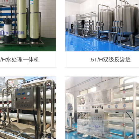
-1T/H水处理一体机
5T/H双级反渗透