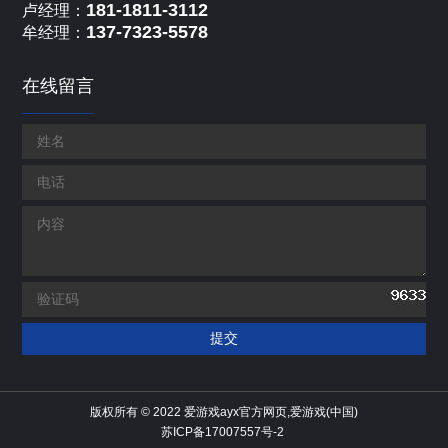
181-1811-3112
卢经理：
137-7323-5578
牟经理：
在线留言
版权所有 © 2022 爱游戏ayx官方网页,爱游戏(中国)
苏ICP备17007557号-2