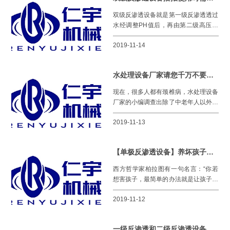
双级反渗透设备就是第一级反渗透透过
水经调整PH值后，再由第二级高压泵
送进第二级反渗透系统处理，从而获得
2019-11-14
透过水的过程。今天小编主
水处理设备厂家请您千万不要忽视颈椎病
现在，很多人都有颈椎病，水处理设备
厂家的小编调查出除了中老年人以外，
办公室一族、电脑一族，还有我们现在
2019-11-13
的低头族、手机一族，都会出现
【单极反渗透设备】养坏孩子最好的方式就是---从小让他“心想事成”
西方哲学家柏拉图有一句名言：“你若
想害孩子，最简单的办法就是让孩子心
想事成。” 单极反渗透设备的小编曾经
2019-11-12
听过一位网友讲过自己
一级反渗透和二级反渗透设备有什么区别？