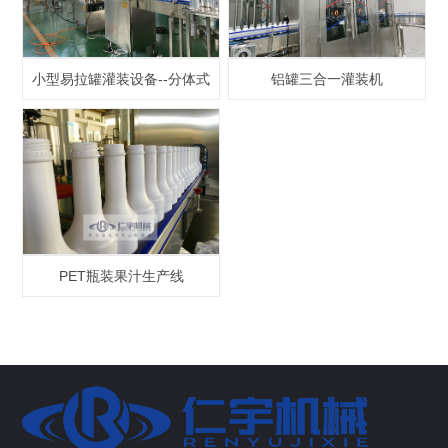
小型易拉罐灌装设备--分体式
铝罐三合一灌装机
PET瓶装果汁生产线