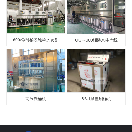
600桶/时桶装纯净水设备
QGF-900桶装水生产线
高压洗桶机
BS-1拔盖刷桶机