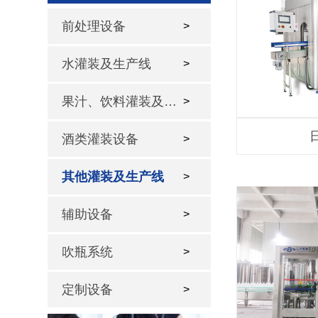
前处理设备
>
水灌装及生产线
>
果汁、饮料灌装及生产线
>
酒类灌装设备
>
其他灌装及生产线
>
辅助设备
>
吹瓶系统
>
定制设备
>