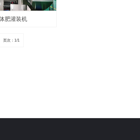
体肥灌装机
页次：1/1