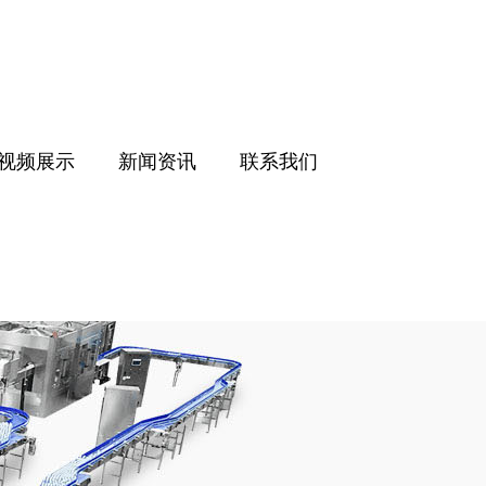
视频展示
新闻资讯
联系我们