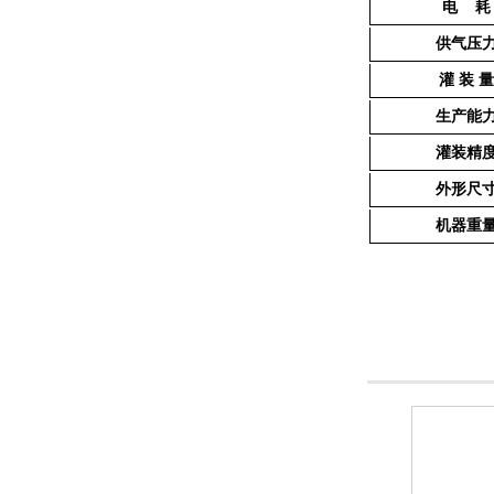
电 耗
供气压
灌 装 
生产能
灌装精
外形尺
机器重