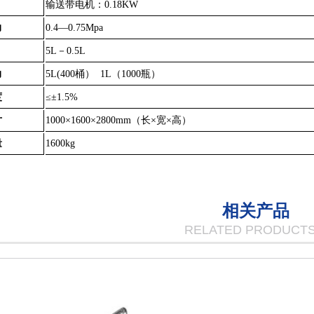
输送带电机：0.18KW
力
0.4—0.75Mpa
量
5L－0.5L
力
5L(400桶） 1L（1000瓶）
度
≤±1.5%
寸
1000×1600×2800mm（长×宽×高）
量
1600kg
相关产品
RELATED PRODUCT