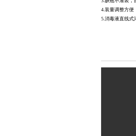
3.缺瓶不灌装
4.装量调整方
5.消毒液直线