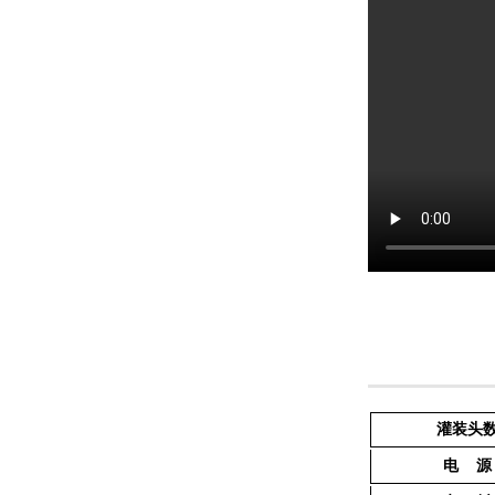
灌装头
电 源