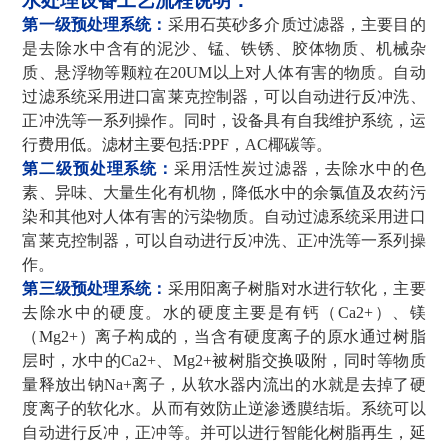
水处理设备工艺流程说明：
第一级预处理系统：
采用石英砂多介质过滤器，主要目的
是去除水中含有的泥沙、锰、铁锈、胶体物质、机械杂
质、悬浮物等颗粒在
20UM以上对人体有害的物质。自动
过滤系统采用进口富莱克控制器，可以自动进行反冲洗、
正冲洗等一系列操作。同时，设备具有自我维护系统，运
行费用低。滤材主要包括:PPF，AC椰碳等。
第二级预处理系统：
采用活性炭过滤器，去除水中的色
素、异味、大量生化有机物，降低水中的余氯值及农药污
染和其他对人体有害的污染物质。自动过滤系统采用进口
富莱克控制器，可以自动进行反冲洗、正冲洗等一系列操
作。
第三级预处理系统：
采用阳离子树脂对水进行软化，主要
去除水中的硬度。水的硬度主要是有钙（
Ca2+）、镁
（Mg2+）离子构成的，当含有硬度离子的原水通过树脂
层时，水中的Ca2+、Mg2+被树脂交换吸附，同时等物质
量释放出钠Na+离子，从软水器内流出的水就是去掉了硬
度离子的软化水。从而有效防止逆渗透膜结垢。系统可以
自动进行反冲，正冲等。并可以进行智能化树脂再生，延