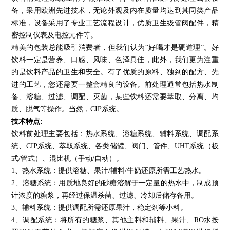
备，采用欧洲先进技术，无论外观及内在质量均达到其同类产品
标准，设备采用了专业工艺流程设计，优质卫生级管阀配件，精
密控制仪表及电控元件等。
精美的包装总能吸引消费者，但我们认为“好喝才是硬道理”。好
饮料一定是营养、口感、风味、色泽具佳，此外，我们更为注重
的是饮料产品的卫生和安全。有了优质的原料、独到的配方、先
进的工艺，您还需要一整套精良的设备。前处理通常包括热水制
备、溶糖、过滤、调配、灭菌，某些饮料还需要萃取、分离、均
质、脱气等操作。当然，CIP系统。
技术特点:
饮料前处理主要包括：热水系统、溶糖系统、辅料系统、调配系
统、CIP系统、萃取系统、各类储罐、阀门、管件、UHT系统（板
式/管式）、混比机（手动/自动）。
1、热水系统：提供溶糖、果汁/辅料/牛奶还原所需工艺热水。
2、溶糖系统：用质地良好的砂糖溶解于一定量的热水中，制成预
计浓度的糖浆，再经过保温杀菌、过滤、冷却后储存备用。
3、辅料系统：提供调配所需还原果汁，稳定剂等小料。
4、调配系统：将所有的糖浆、其他主料和辅料、果汁、RO水按