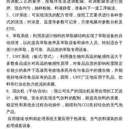
照调配工艺的要求，按顺序泵送进调配罐。在调配罐里进行搅
拌、混合均匀，抽样检验。料液静置，准备向下一道工序输送。
5、CIP系统：可实现清洗的配方管理，按照工艺要求进行各种形
式的清洗；对浓度、温度等参数可记录，方便电脑对参数分析及
打印。
6、萃取系统：利用其设计独特的萃取罐结构实现了萃取设备的自
动排渣，以此提高萃取效率及萃取设备和操作人员。特别适合于
茶汁的萃取，是可靠、高品质的萃取专用设备。
7、UHT系统（板式/管式）：利用微生物对高温的敏感性远大于
多数食品成分对高温的敏感性原理，对食品品质的影响程度限定
在较少的条件下迅速而有效地杀死存在与食品中的微生物，并能
很好地保存食品应有的品质，因而，UHT广泛地应用于乳品、饮
料等行业在热力状况的杀菌。
8、混比机（手动/自动）：我公司生产的混比机采用合理的工艺设
计，能平稳、安全的实现含气饮料的配制，能提高饮料的质量、
稳定性和系统全过程自动操作，能得到与CO2良好结合的无气泡
产品。
应用领域:饮料前处理系统主要应用于热灌装、含气饮料灌装的前
处理成套设备.