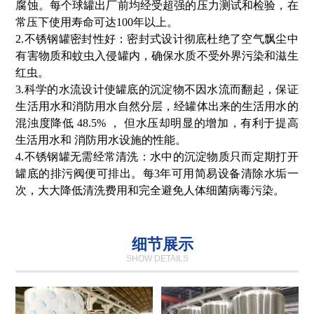
腐蚀。每个球罐出厂前均经受超强的压力测试和检验，在
常压下使用寿命可达100年以上。
2.不锈钢罐密封性好：密封式设计彻底杜绝了空气飘尘中
有害物质和蚊虫入侵罐内，确保水质不受外界污染和滋生
红虫。
3.科学的水流设计使罐底的沉淀物不因水流而翻起，保证
生活用水和消防用水自然分层，经罐体出来的生活用水的
混浊度降低 48.5% ， 但水压却明显的增加，有利于提高
生活用水和 消防用水设施的性能。
4.不锈钢罐无需经常清洗：水中的沉淀物质只而定期打开
罐底的排污阀便可排出。每3年可用简易设备清除水垢一
次，大大降低清洗费用和完全避免人体细菌病毒污染。
细节展示
SHOW DETAILS